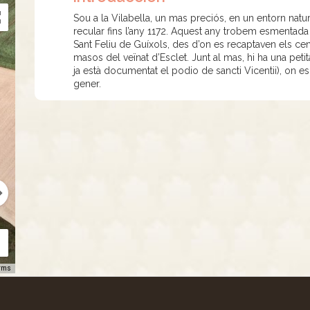
Sou a la Vilabella, un mas preciós, en un entorn nat
recular fins l’any 1172. Aquest any trobem esmentada l
Sant Feliu de Guíxols, des d’on es recaptaven els cen
masos del veïnat d’Esclet. Junt al mas, hi ha una peti
ja està documentat el podio de sancti Vicentii), on e
gener.
rms