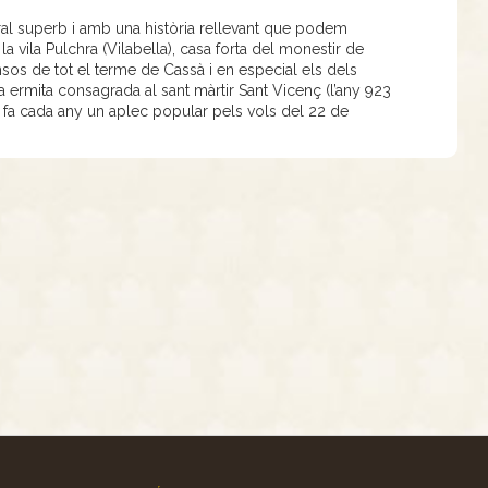
ural superb i amb una història rellevant que podem
a vila Pulchra (Vilabella), casa forta del monestir de
sos de tot el terme de Cassà i en especial els dels
ta ermita consagrada al sant màrtir Sant Vicenç (l’any 923
s fa cada any un aplec popular pels vols del 22 de