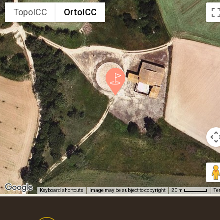
TopoICC
OrtoICC
Keyboard shortcuts
Image may be subject to copyright
Te
20 m
Footer