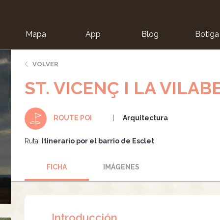
Mapa
App
Blog
Botiga
ion
VOLVER
ST. VICENÇ I LA VILAB
Arquitectura
ROUTE POI
Ruta:
Itinerario por el barrio de Esclet
FICHA
IMÁGENES
Introducción