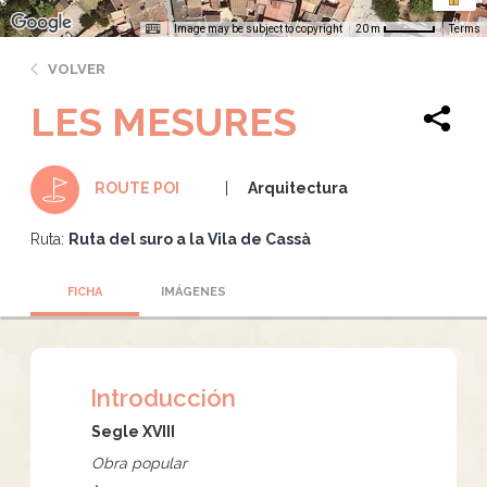
Image may be subject to copyright
Terms
20 m
VOLVER
LES MESURES
Arquitectura
ROUTE POI
Ruta:
Ruta del suro a la Vila de Cassà
FICHA
IMÁGENES
Introducción
Segle XVIII
Obra popular