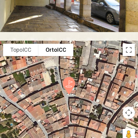
TopoICC
OrtoICC