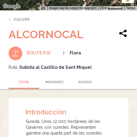
Image may be subject to copyright
Terms
20 m
VOLVER
ALCORNOCAL
Flora
ROUTE POI
Ruta:
Subida al Castillo de Sant Miquel
FICHA
IMÁGENES
AUDIOS
Introducción
Sureda. Unes 12.000 hectàrees de les
Gavarres són suredes. Representen
gairebé una quarta part de les suredes