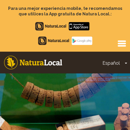
Pasar
al
Para una mejor experiencia mobile, te recomendamos
contenido
que utilices la App gratuita de Natura Local.:
principal
Apple
store
Google
Play
Español
T
Main
navigation