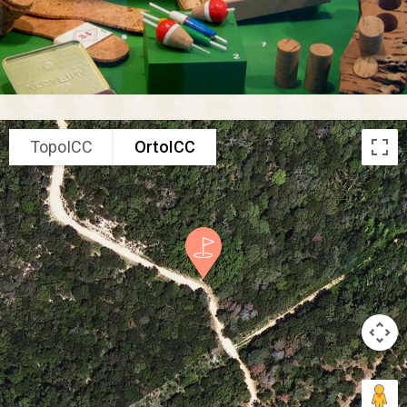
TopoICC
OrtoICC