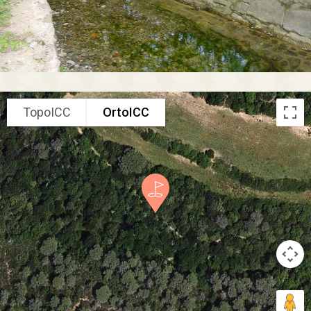
TopoICC
OrtoICC