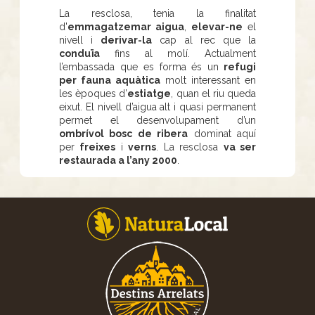
La resclosa, tenia la finalitat
d'
emmagatzemar aigua
,
elevar-ne
el
nivell i
derivar-la
cap al rec que la
conduïa
fins al molí. Actualment
l’embassada que es forma és un
refugi
per fauna aquàtica
molt interessant en
les èpoques d’
estiatge
, quan el riu queda
eixut. El nivell d’aigua alt i quasi permanent
permet el desenvolupament d’un
ombrívol bosc de ribera
dominat aquí
per
freixes
i
verns
. La resclosa
va ser
restaurada a l’any 2000
.