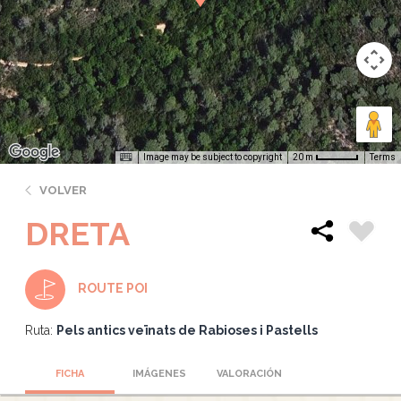
Image may be subject to copyright
Terms
20 m
VOLVER
DRETA
ROUTE POI
Ruta:
Pels antics veïnats de Rabioses i Pastells
FICHA
IMÁGENES
VALORACIÓN