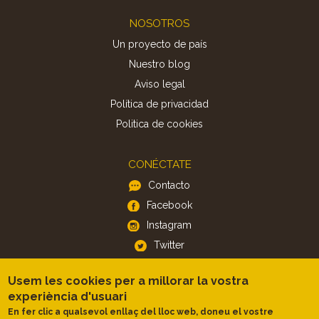
Footer
NOSOTROS
Un proyecto de país
Nuestro blog
Aviso legal
Política de privacidad
Politica de cookies
CONÉCTATE
Contacto
Facebook
Instagram
Twitter
Usem les cookies per a millorar la vostra
APP
experiència d'usuari
iOS
En fer clic a qualsevol enllaç del lloc web, doneu el vostre