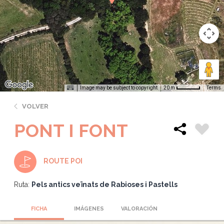
Image may be subject to copyright
Terms
20 m
VOLVER
PONT I FONT
ROUTE POI
Ruta:
Pels antics veïnats de Rabioses i Pastells
FICHA
IMÁGENES
VALORACIÓN