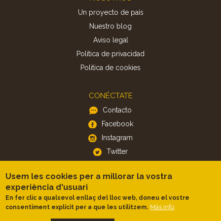
Un proyecto de país
Nuestro blog
Aviso legal
Política de privacidad
Politica de cookies
CONÉCTATE
Contacto
Facebook
Instagram
Twitter
Usem les cookies per a millorar la vostra
APP
experiència d'usuari
iOS
En fer clic a qualsevol enllaç del lloc web, doneu el vostre
Más info
consentiment explícit per a que les utilitzem.
Android