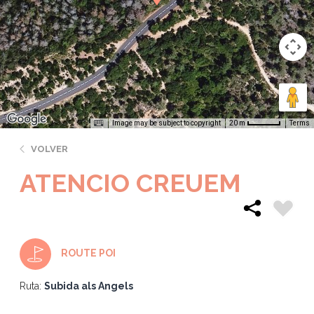
Image may be subject to copyright
Terms
20 m
VOLVER
ATENCIO CREUEM
ROUTE POI
Ruta:
Subida als Angels