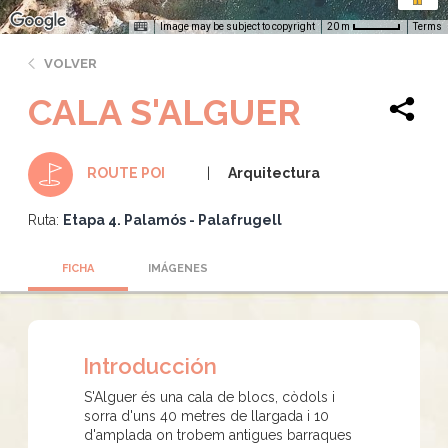
Image may be subject to copyright
Terms
20 m
VOLVER
CALA S'ALGUER
Arquitectura
ROUTE POI
Ruta:
Etapa 4. Palamós - Palafrugell
FICHA
IMÁGENES
Introducción
S'Alguer és una cala de blocs, còdols i
sorra d'uns 40 metres de llargada i 10
d'amplada on trobem antigues barraques