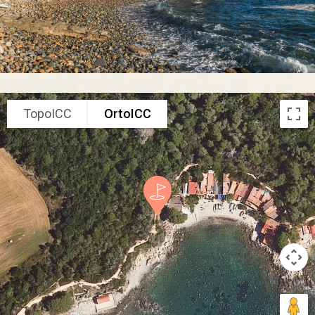
TopoICC
OrtoICC