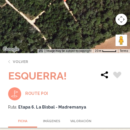
Image may be subject to copyright
Terms
20 m
VOLVER
ESQUERRA!
ROUTE POI
Ruta:
Etapa 6. La Bisbal - Madremanya
FICHA
IMÁGENES
VALORACIÓN