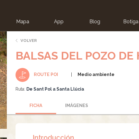
Mapa
App
Blog
Botiga
ion
VOLVER
BALSAS DEL POZO DE 
Medio ambiente
ROUTE POI
Ruta:
De Sant Pol a Santa Llúcia
FICHA
IMÁGENES
Introducción