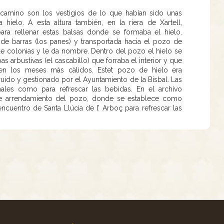
camino son los vestigios de lo que habían sido unas
ielo. A esta altura también, en la riera de Xartell,
ra rellenar estas balsas donde se formaba el hielo.
de barras (los panes) y transportada hacia el pozo de
de colonias y le da nombre. Dentro del pozo el hielo se
 arbustivas (el cascabillo) que forraba el interior y que
o en los meses más càlidos. Estet pozo de hielo era
ido y gestionado por el Ayuntamiento de la Bisbal. Las
nales como para refrescar las bebidas. En el archivo
s de arrendamiento del pozo, donde se establece como
encuentro de Santa Llúcia de l’ Arboç para refrescar las