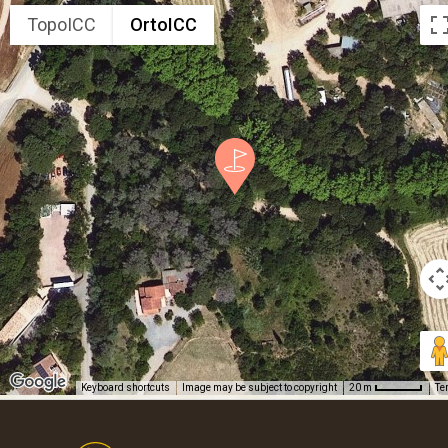
TopoICC
OrtoICC
Keyboard shortcuts
Image may be subject to copyright
Te
20 m
Footer