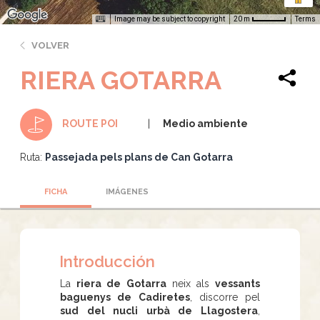
Image may be subject to copyright
Terms
20 m
VOLVER
RIERA GOTARRA
Medio ambiente
ROUTE POI
Ruta:
Passejada pels plans de Can Gotarra
FICHA
IMÁGENES
Introducción
La
riera de Gotarra
neix als
vessants
baguenys de Cadiretes
, discorre pel
sud del nucli urbà de Llagostera
,