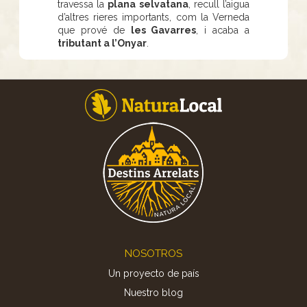
travessa la
plana selvatana
, recull l’aigua
d’altres rieres importants, com la Verneda
que prové de
les Gavarres
, i acaba a
tributant a l’Onyar
.
Footer
NOSOTROS
Un proyecto de país
Nuestro blog