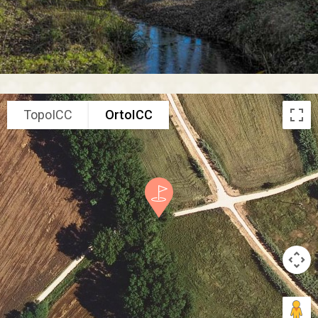
TopoICC
OrtoICC