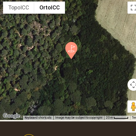
TopoICC
OrtoICC
Keyboard shortcuts
Image may be subject to copyright
Te
20 m
Footer