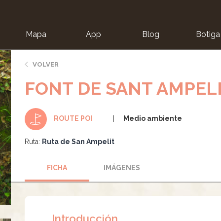
Mapa
App
Blog
Botiga
ion
VOLVER
FONT DE SANT AMPEL
Medio ambiente
ROUTE POI
Ruta:
Ruta de San Ampelit
FICHA
IMÁGENES
Introducción