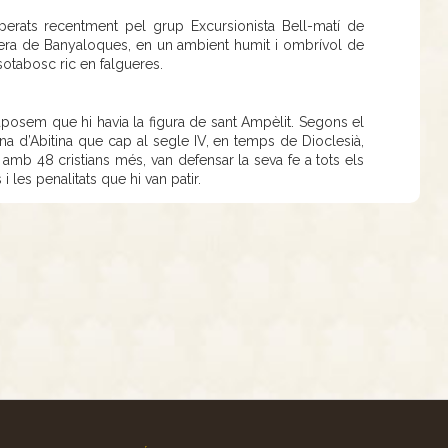
uperats recentment pel grup Excursionista Bell-matí de
 riera de Banyaloques, en un ambient humit i ombrívol de
 sotabosc ric en falgueres.
suposem que hi havia la figura de sant Ampèlit. Segons el
cana d’Abitina que cap al segle IV, en temps de Dioclesià,
 amb 48 cristians més, van defensar la seva fe a tots els
i les penalitats que hi van patir.