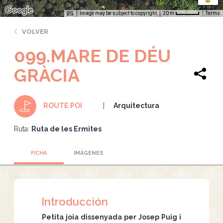
Image may be subject to copyright
Terms
20 m
VOLVER
099.MARE DE DÉU
GRÀCIA
Arquitectura
ROUTE POI
Ruta:
Ruta de les Ermites
FICHA
IMÁGENES
Introducción
Petita joia dissenyada per Josep Puig i