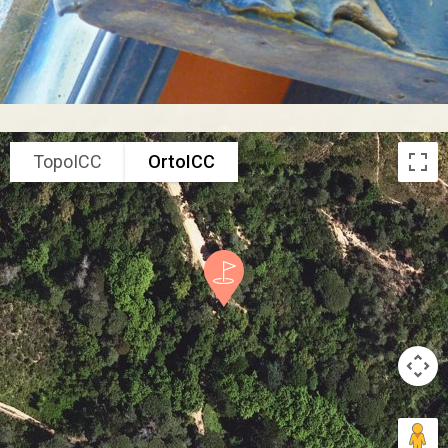
TopoICC
OrtoICC