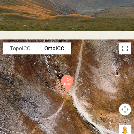
TopoICC
OrtoICC