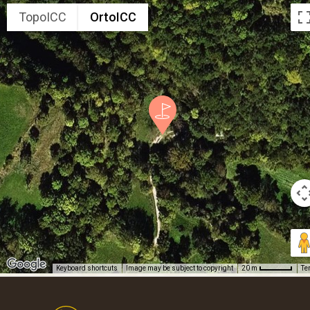
TopoICC
OrtoICC
Keyboard shortcuts
Image may be subject to copyright
Te
20 m
Footer