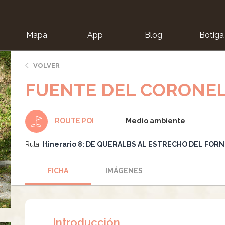
Mapa
App
Blog
Botiga
ion
VOLVER
FUENTE DEL CORONE
Medio ambiente
ROUTE POI
Ruta:
Itinerario 8: DE QUERALBS AL ESTRECHO DEL FORN
FICHA
IMÁGENES
Introducción