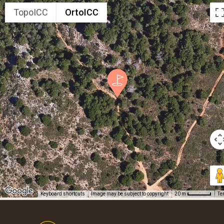
TopoICC
OrtoICC
Keyboard shortcuts
Image may be subject to copyright
Te
20 m
Footer