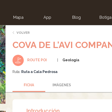
Mapa
App
Blog
Botiga
ion
VOLVER
COVA DE L'AVI COMPA
Geología
ROUTE POI
Ruta:
Ruta a Cala Pedrosa
FICHA
IMÁGENES
Introducción