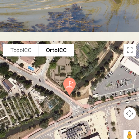
TopoICC
OrtoICC