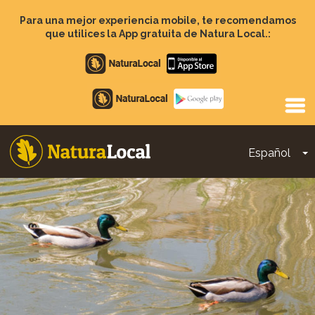
Pasar
al
Para una mejor experiencia mobile, te recomendamos
contenido
que utilices la App gratuita de Natura Local.:
principal
Apple
store
Google
Play
Español
T
Main
navigation