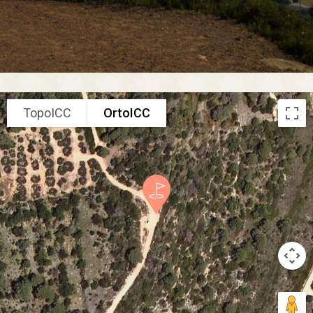
TopoICC
OrtoICC