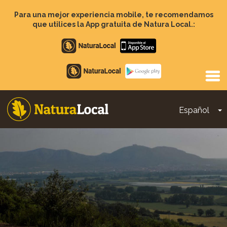
Pasar
al
Para una mejor experiencia mobile, te recomendamos
contenido
que utilices la App gratuita de Natura Local.:
principal
Apple
store
Google
Play
Español
T
Main
navigation