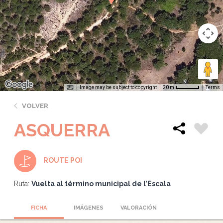
Image may be subject to copyright
Terms
20 m
VOLVER
ASQUERRA
ROUTE POI
Ruta:
Vuelta al término municipal de l’Escala
FICHA
IMÁGENES
VALORACIÓN