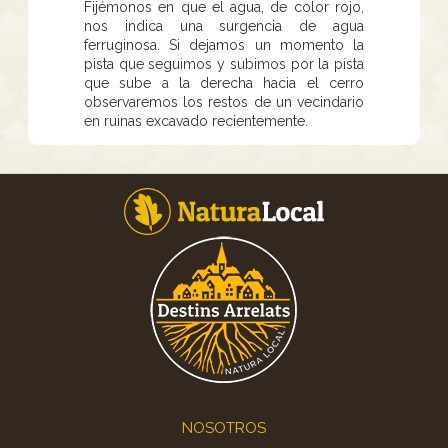
Fijémonos en que el agua, de color rojo,
nos indica una surgencia de agua
ferruginosa. Si dejamos un momento la
pista que seguimos y subimos por la pista
que sube a la derecha hacia el cerro
observaremos los restos de un vecindario
en ruinas excavado recientemente.
Footer
NOSOTROS