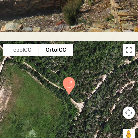
TopoICC
OrtoICC