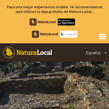
Pasar
al
Para una mejor experiencia mobile, te recomendamos
contenido
que utilices la App gratuita de Natura Local.:
principal
Apple
store
Google
Play
Español
T
Main
navigation