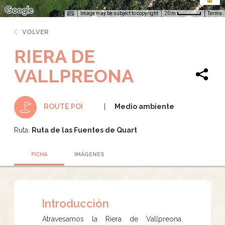
Image may be subject to copyright
Terms
20 m
VOLVER
RIERA DE
VALLPREONA
Medio ambiente
ROUTE POI
Ruta:
Ruta de las Fuentes de Quart
FICHA
IMÁGENES
Introducción
Atravesamos la Riera de Vallpreona.