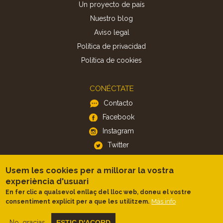
Un proyecto de país
Nuestro blog
Aviso legal
Política de privacidad
Politica de cookies
CONÉCTATE
Contacto
Facebook
Instagram
Twitter
Usem les cookies per a millorar la vostra
APP
experiència d'usuari
iOS
En fer clic a qualsevol enllaç del lloc web, doneu el vostre
Android
Más info
consentiment explícit per a que les utilitzem.
No, gracias
ESTIC D'ACORD