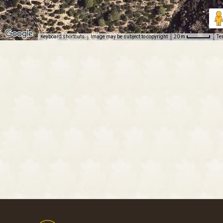
Keyboard shortcuts
Image may be subject to copyright
Te
20 m
Footer