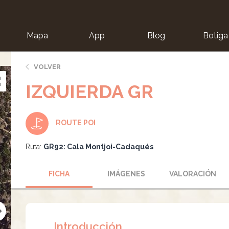
Mapa
App
Blog
Botiga
ion
VOLVER
IZQUIERDA GR
ROUTE POI
Ruta:
GR92: Cala Montjoi-Cadaqués
FICHA
IMÁGENES
VALORACIÓN
Introducción