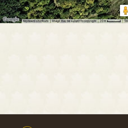
Keyboard shortcuts
Image may be subject to copyright
Te
20 m
Footer