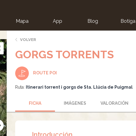
Mapa
App
Blog
Botiga
ion
VOLVER
GORGS TORRENTS
ROUTE POI
Ruta:
Itinerari torrent i gorgs de Sta. Llúcia de Puigmal
FICHA
IMÁGENES
VALORACIÓN
Introducción