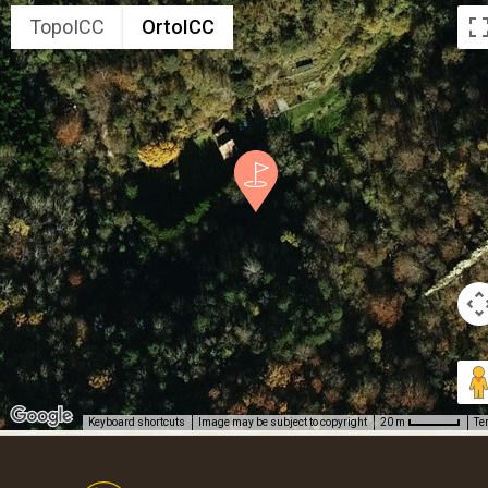
TopoICC
OrtoICC
Keyboard shortcuts
Image may be subject to copyright
Te
20 m
Footer