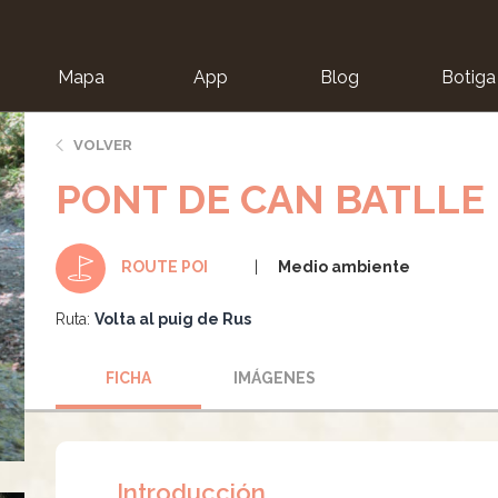
Mapa
App
Blog
Botiga
ion
VOLVER
PONT DE CAN BATLLE
Medio ambiente
ROUTE POI
Ruta:
Volta al puig de Rus
FICHA
IMÁGENES
Introducción