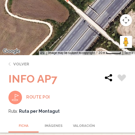
Image may be subject to copyright
Terms
20 m
VOLVER
INFO AP7
ROUTE POI
Ruta:
Ruta per Montagut
FICHA
IMÁGENES
VALORACIÓN