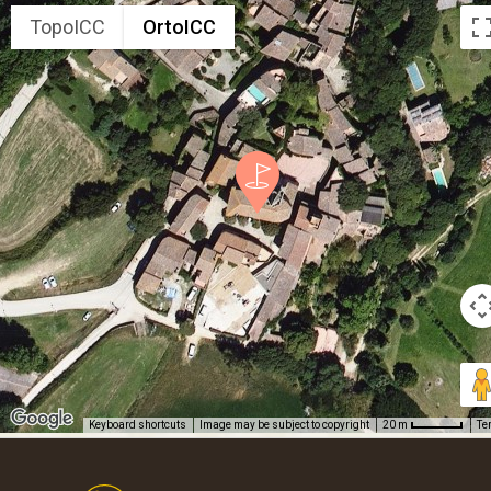
TopoICC
OrtoICC
Keyboard shortcuts
Image may be subject to copyright
Te
20 m
Footer