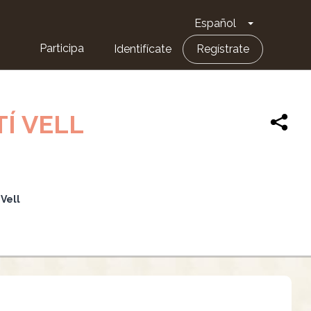
Español
Toggle Dro
Participa
Identifícate
Regístrate
TÍ VELL
 Vell