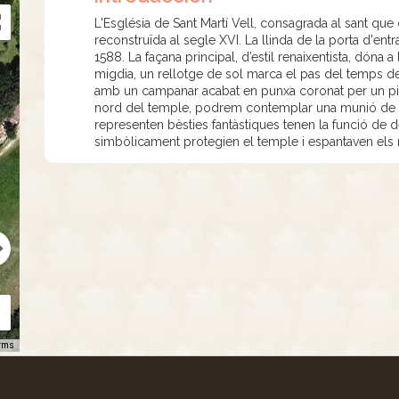
L'Església de Sant Martí Vell, consagrada al sant que
reconstruïda al segle XVI. La llinda de la porta d'e
1588. La façana principal, d’estil renaixentista, dóna 
migdia, un rellotge de sol marca el pas del temps des
amb un campanar acabat en punxa coronat per un pinac
nord del temple, podrem contemplar una munió de gà
representen bèsties fantàstiques tenen la funció de 
simbòlicament protegien el temple i espantaven els m
rms