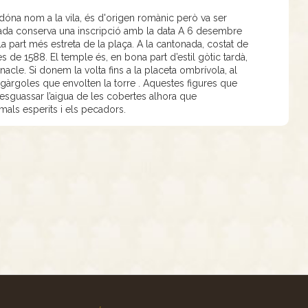
 dóna nom a la vila, és d'origen romànic però va ser
ntrada conserva una inscripció amb la data A 6 desembre
a la part més estreta de la plaça. A la cantonada, costat de
 de 1588. El temple és, en bona part d’estil gòtic tardà,
le. Si donem la volta fins a la placeta ombrívola, al
rgoles que envolten la torre . Aquestes figures que
desguassar l’aigua de les cobertes alhora que
als esperits i els pecadors.