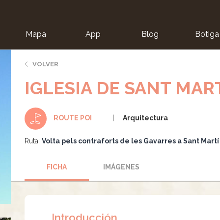
Mapa
App
Blog
Botiga
ion
VOLVER
IGLESIA DE SANT MAR
Arquitectura
ROUTE POI
Ruta:
Volta pels contraforts de les Gavarres a Sant Martí
FICHA
IMÁGENES
Introducción