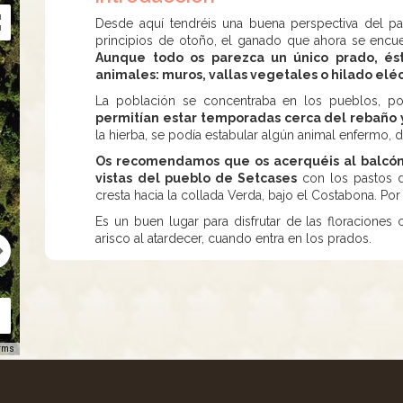
Desde aquí tendréis una buena perspectiva del p
principios de otoño, el ganado que ahora se encuen
Aunque todo os parezca un único prado, éste
animales: muros, vallas vegetales o hilado eléc
La población se concentraba en los pueblos, p
permitían estar temporadas cerca del rebaño 
la hierba, se podía estabular algún animal enfermo, 
Os recomendamos que os acerquéis al balcón m
vistas del pueblo de Setcases
con los pastos d
cresta hacia la collada Verda, bajo el Costabona. Po
Es un buen lugar para disfrutar de las floracione
arisco al atardecer, cuando entra en los prados.
rms