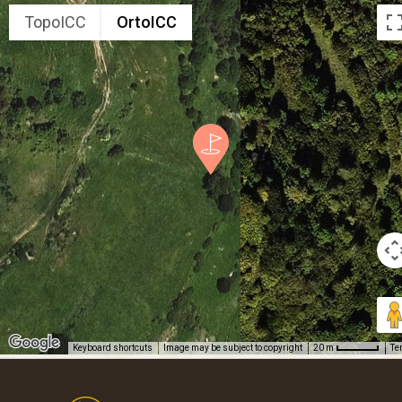
TopoICC
OrtoICC
Keyboard shortcuts
Image may be subject to copyright
Te
20 m
Footer