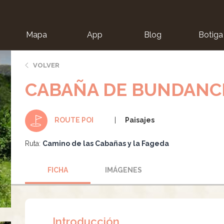
Mapa
App
Blog
Botiga
ion
VOLVER
CABAÑA DE BUNDANC
Paisajes
ROUTE POI
Ruta:
Camino de las Cabañas y la Fageda
FICHA
IMÁGENES
Introducción