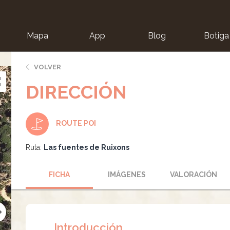
Mapa
App
Blog
Botiga
ion
VOLVER
DIRECCIÓN
ROUTE POI
Ruta:
Las fuentes de Ruixons
FICHA
IMÁGENES
VALORACIÓN
Introducción