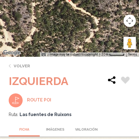
Image may be subject to copyright
Terms
20 m
VOLVER
IZQUIERDA
ROUTE POI
Ruta:
Las fuentes de Ruixons
FICHA
IMÁGENES
VALORACIÓN