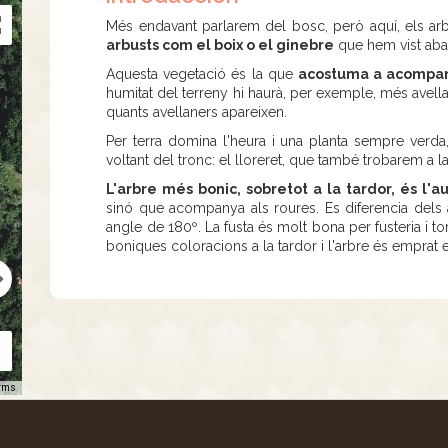
Més endavant parlarem del bosc, però aquí, els a
arbusts com el boix o el ginebre
que hem vist aban
Aquesta vegetació és la que
acostuma a acompany
humitat del terreny hi haurà, per exemple, més avel
quants avellaners apareixen.
Per terra domina l'heura i una planta sempre verda
voltant del tronc: el lloreret, que també trobarem a l
L'arbre més bonic, sobretot a la tardor, és l'a
sinó que acompanya als roures. Es diferencia dels a
angle de 180º. La fusta és molt bona per fusteria i tor
boniques coloracions a la tardor i l'arbre és emprat e
rms