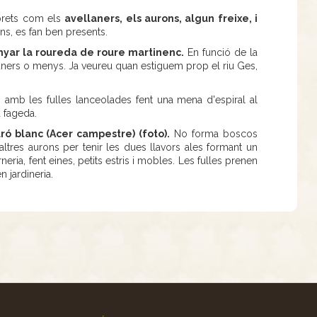
rbrets com els
avellaners, els aurons, algun freixe, i
s, es fan ben presents.
ar la roureda de roure martinenc.
En funció de la
laners o menys. Ja veureu quan estiguem prop el riu Ges,
, amb les fulles lanceolades fent una mena d'espiral al
a fageda.
uró blanc (Acer campestre) (foto).
No forma boscos
ltres aurons per tenir les dues llavors ales formant un
neria, fent eines, petits estris i mobles. Les fulles prenen
n jardineria.