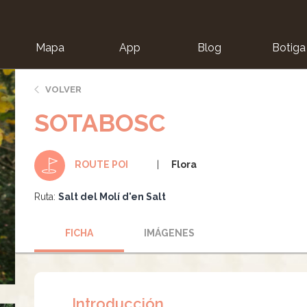
Mapa
App
Blog
Botiga
ion
VOLVER
SOTABOSC
Flora
ROUTE POI
Ruta:
Salt del Molí d'en Salt
FICHA
IMÁGENES
Introducción