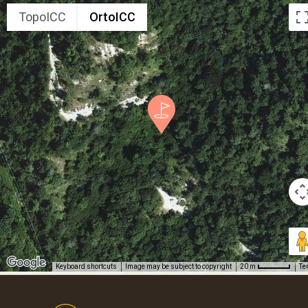
TopoICC
OrtoICC
Keyboard shortcuts
Image may be subject to copyright
Te
20 m
Footer