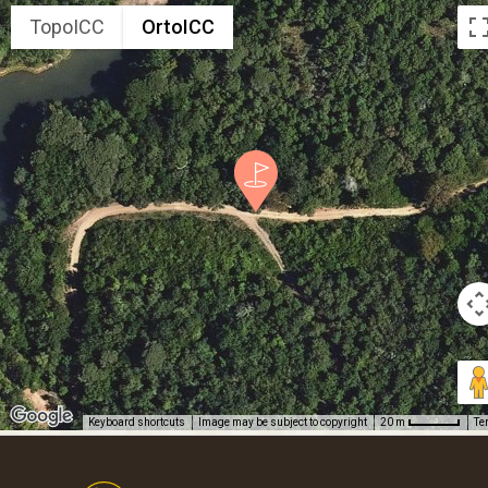
TopoICC
OrtoICC
Keyboard shortcuts
Image may be subject to copyright
Te
20 m
Footer