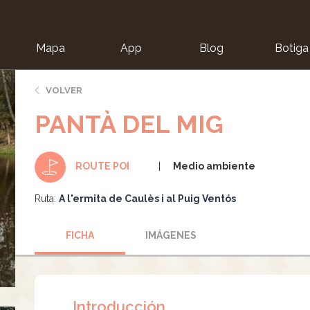
Mapa
App
Blog
Botiga
ion
VOLVER
PANTÀ DEL MIG
Medio ambiente
ROUTE POI
Ruta:
A l'ermita de Caulès i al Puig Ventós
FICHA
IMÁGENES
Introducción