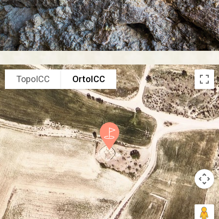
TopoICC
OrtoICC