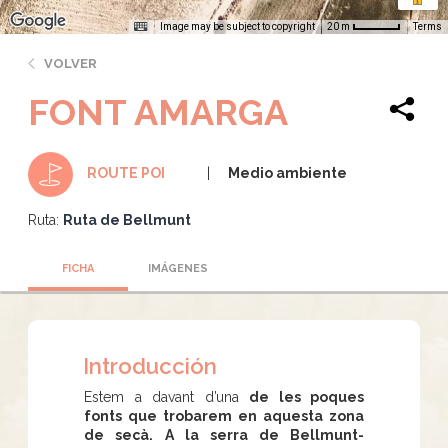
Image may be subject to copyright
Terms
20 m
VOLVER
FONT AMARGA
Medio ambiente
ROUTE POI
Ruta:
Ruta de Bellmunt
FICHA
IMÁGENES
Introducción
Estem a davant d’una
de les poques
fonts que trobarem en aquesta zona
de secà.
A la serra de Bellmunt-