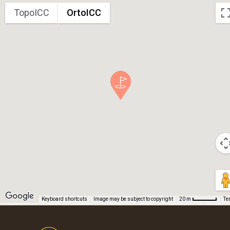
TopoICC
OrtoICC
Keyboard shortcuts
Image may be subject to copyright
Te
20 m
Footer