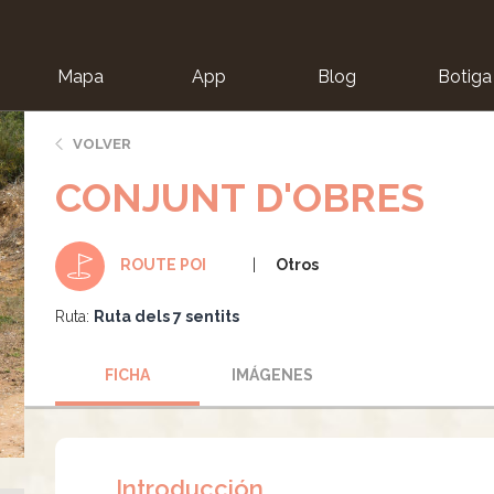
Mapa
App
Blog
Botiga
ion
VOLVER
CONJUNT D'OBRES
Otros
ROUTE POI
Ruta:
Ruta dels 7 sentits
FICHA
IMÁGENES
Introducción