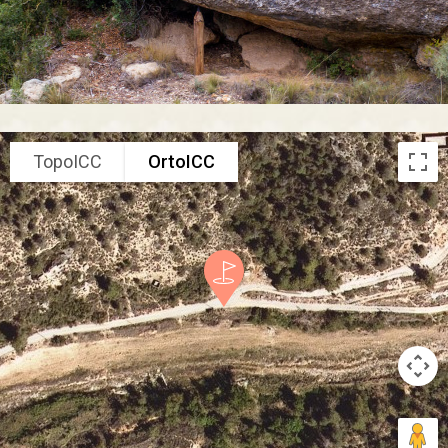
TopoICC
OrtoICC