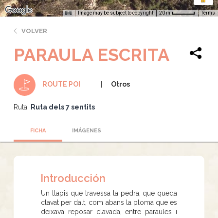
Image may be subject to copyright
Terms
20 m
VOLVER
PARAULA ESCRITA
Otros
ROUTE POI
Ruta:
Ruta dels 7 sentits
FICHA
IMÁGENES
Introducción
Un llapis que travessa la pedra, que queda
clavat per dalt, com abans la ploma que es
deixava reposar clavada, entre paraules i