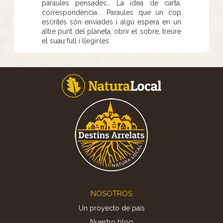
paraules pensades… La idea de carta,
correspondència... Paraules que un cop
escrites són enviades i algú espera en un
altre punt del planeta, obrir el sobre, treure
el suau full i llegir·les.
Footer
NOSOTROS
Un proyecto de país
Nuestro blog