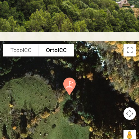
TopoICC
OrtoICC