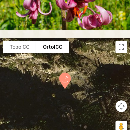
TopoICC
OrtoICC