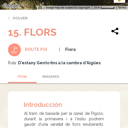
Image may be subject to copyright
Terms
20 m
VOLVER
15. FLORS
Flora
ROUTE POI
Ruta:
D'estany Gento fins a la cambra d'Aigües
FICHA
IMÁGENES
Introducción
Al tram de baixada per la canal de Pigolo,
durant la primavera i a l'estiu podrem
gaudir d'una varietat de flors exuberants.