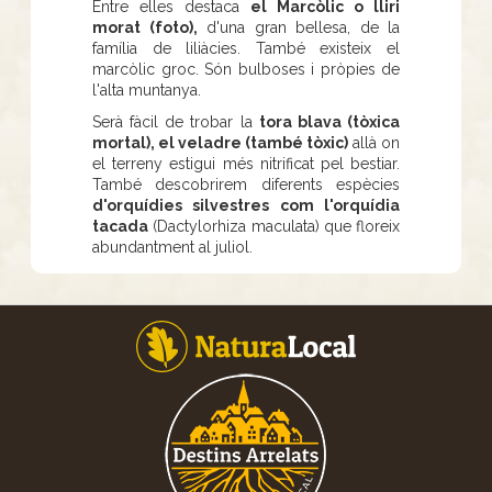
Entre elles destaca
el Marcòlic o lliri
morat (foto),
d'una gran bellesa, de la
família de liliàcies. També existeix el
marcòlic groc. Són bulboses i pròpies de
l'alta muntanya.
Serà fàcil de trobar la
tora blava (tòxica
mortal), el veladre (també tòxic)
allà on
el terreny estigui més nitrificat pel bestiar.
També descobrirem diferents espècies
d'orquídies silvestres com l'orquídia
tacada
(Dactylorhiza maculata) que floreix
abundantment al juliol.