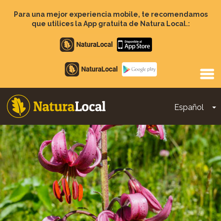
Pasar
al
Para una mejor experiencia mobile, te recomendamos
contenido
que utilices la App gratuita de Natura Local.:
principal
Apple
store
Google
Play
Español
T
Main
navigation