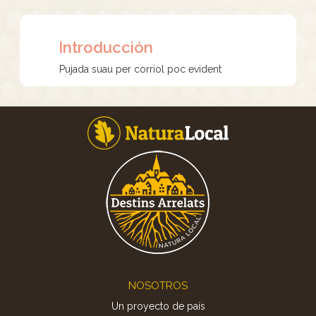
Introducción
Pujada suau per corriol poc evident
Footer
NOSOTROS
Un proyecto de país