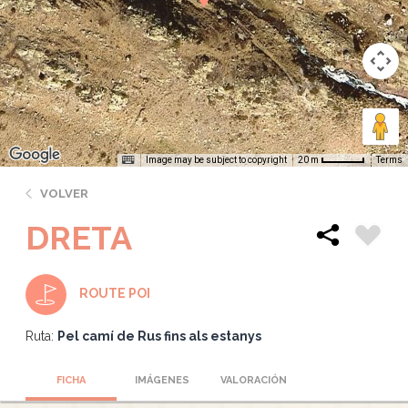
Image may be subject to copyright
Terms
20 m
VOLVER
DRETA
ROUTE POI
Ruta:
Pel camí de Rus fins als estanys
FICHA
IMÁGENES
VALORACIÓN