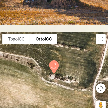
TopoICC
OrtoICC