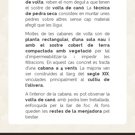
de volta
, reben el nom degut a que tenen
el sostre de
volta de canó
. La
tècnica
de pedra seca
consisteix en muntar unes
pedres sobre altres sense cap material
afegit que les lligui.
Moltes de les cabanes de volta són de
planta rectangular, d’una sola nau i
amb el sostre cobert de terra
compactada amb vegetació
per tal
d’impermeabilitzar-la i impedir les
filtracions. En aquest cas concret és tracta
d’una
cabana a 4 vents
. La majoria van
ser construïdes al llarg del
segle XIX
,
vinculades principalment al
cultiu de
l’olivera.
A l’interior de la cabana, es pot observar la
volta de canó
, amb pedra ben treballada,
enfosquida per la llar de foc. Al fons
queden les
restes de la menjadora
pel
bestiar.