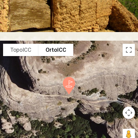
TopoICC
OrtoICC