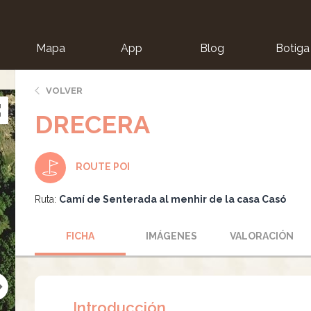
Mapa
App
Blog
Botiga
ion
VOLVER
DRECERA
ROUTE POI
Ruta:
Camí de Senterada al menhir de la casa Casó
FICHA
IMÁGENES
VALORACIÓN
Introducción