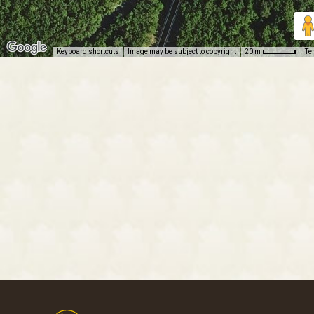
Keyboard shortcuts
Image may be subject to copyright
Te
20 m
Footer