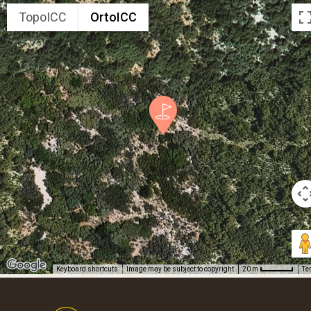
TopoICC
OrtoICC
Keyboard shortcuts
Image may be subject to copyright
Te
20 m
Footer