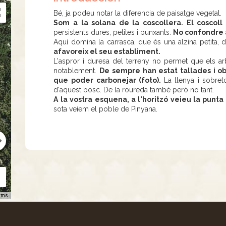
Bé, ja podeu notar la diferencia de paisatge vegetal.
Som a la solana de la coscollera. El coscoll
é
persistents dures, petites i punxants.
No confondre 
Aquí domina la carrasca, que és una alzina petita,
afavoreix el seu establiment.
L'aspror i duresa del terreny no permet que els arb
notablement.
De sempre han estat tallades i ob
que poder carbonejar (foto).
La llenya i sobret
d'aquest bosc. De la roureda també però no tant.
A la vostra esquena, a l'horitzó veieu la punta
sota veiem el poble de Pinyana.
rms