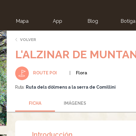
Mapa
App
Blog
Botiga
ion
VOLVER
L'ALZINAR DE MUNTA
Flora
ROUTE POI
Ruta:
Ruta dels dòlmens a la serra de Comillini
FICHA
IMÁGENES
Introducción