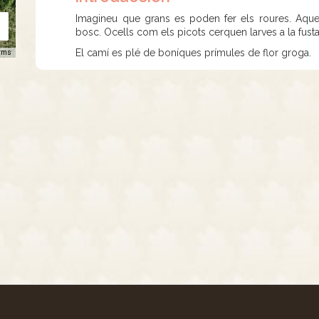
Imagineu que grans es poden fer els roures. Aques
bosc. Ocells com els picots cerquen larves a la fusta 
El camí es plé de boníques prímules de flor groga.
rms