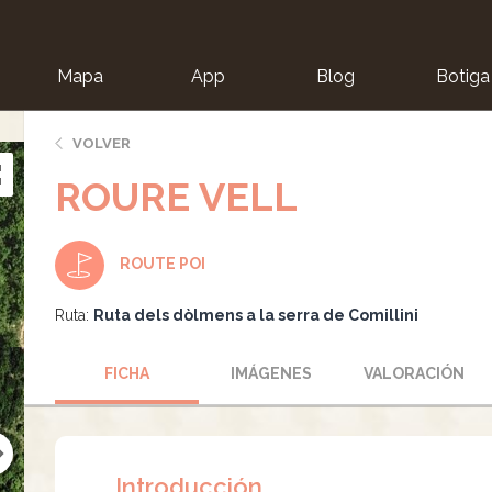
Mapa
App
Blog
Botiga
ion
VOLVER
ROURE VELL
ROUTE POI
Ruta:
Ruta dels dòlmens a la serra de Comillini
FICHA
IMÁGENES
VALORACIÓN
Introducción