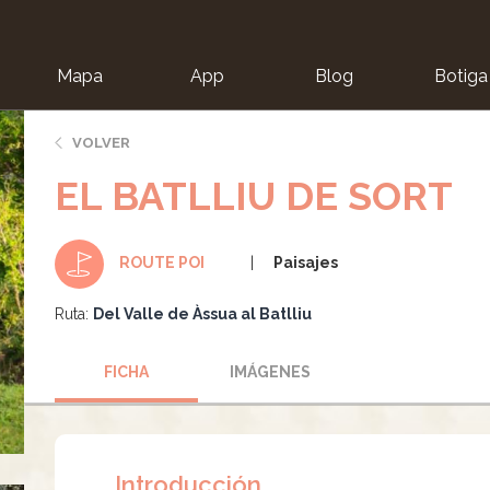
Mapa
App
Blog
Botiga
ion
VOLVER
EL BATLLIU DE SORT
Paisajes
ROUTE POI
Ruta:
Del Valle de Àssua al Batlliu
FICHA
IMÁGENES
Introducción