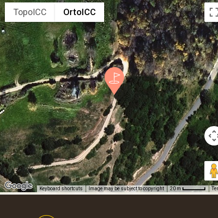
TopoICC
OrtoICC
Keyboard shortcuts
Image may be subject to copyright
Te
20 m
Footer