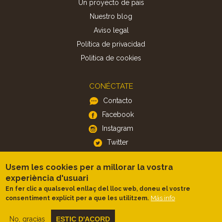
Un proyecto de país
Nuestro blog
Aviso legal
Política de privacidad
Politica de cookies
CONÉCTATE
Contacto
Facebook
Instagram
Twitter
Usem les cookies per a millorar la vostra
APP
experiència d'usuari
iOS
En fer clic a qualsevol enllaç del lloc web, doneu el vostre
Más info
consentiment explícit per a que les utilitzem.
Android
No, gracias
ESTIC D'ACORD