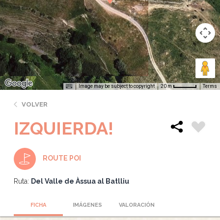
Image may be subject to copyright
Terms
20 m
VOLVER
IZQUIERDA!
ROUTE POI
Ruta:
Del Valle de Àssua al Batlliu
FICHA
IMÁGENES
VALORACIÓN