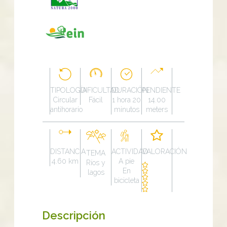
TIPOLOGÍA
DIFICULTAD
DURACIÓN
PENDIENTE
Circular
Fácil
1 hora 20
14.00
antihorario
minutos
meters
DISTANCIA
ACTIVIDAD
VALORACIÓN
TEMA
4.60 km
A pie
Ríos y
En
lagos
bicicleta
Descripción