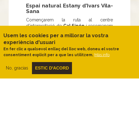
Espai natural Estany d’Ivars Vila-
Sana
Començarem la ruta al centre
d’interpretació de
Cal Sinén
i recomanem
seguir la ruta en sentit antihorari.
Usem les cookies per a millorar la vostra
Només començar ja podrem gaudir de la
experiència d'usuari
vista espectacular
que ens ofereix el
En fer clic a qualsevol enllaç del lloc web, doneu el vostre
mirador que trobem al costat de Cal Sinén.
Más info
consentiment explícit per a que les utilitzem.
Anirem baixant suaument, acompanyats de
tamarius
a la nostra esquerra i marges de
No, gracias
ESTIC D'ACORD
camp de conreu a la nostra dreta, fins a
arribar al nivell de l’estany.
Farem una aturada a la
Torre de l’estany i
a l’Aguait de Vila-Sana
per conèixer
alguns detalls de la
flora i fauna
d’aquest racó
, i una mica més endavant
descobrirem la
història de les barques
de ciment
que es feien servir a l’estany en
el passat.
Seguim la nostra ruta i passada la
mina de
desguàs
de l’estany, ens separarem una