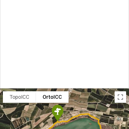
TopoICC
OrtoICC