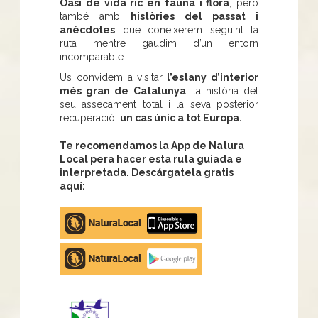
Oasi de vida ric en fauna i flora
, però
també amb
històries del passat i
anècdotes
que coneixerem seguint la
ruta mentre gaudim d’un entorn
incomparable.
Us convidem a visitar
l’estany d’interior
més gran de Catalunya
, la història del
seu assecament total i la seva posterior
recuperació,
un cas únic a tot Europa.
Te recomendamos la App de Natura
Local pera hacer esta ruta guiada e
interpretada. Descárgatela gratis
aquí:
Apple
store
Google
Play