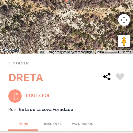
Image may be subject to copyright
Terms
20 m
VOLVER
DRETA
ROUTE POI
Ruta:
Ruta de la cova Foradada
FICHA
IMÁGENES
VALORACIÓN