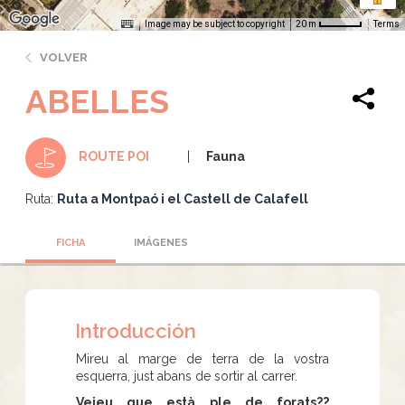
Image may be subject to copyright
Terms
20 m
VOLVER
ABELLES
Fauna
ROUTE POI
Ruta:
Ruta a Montpaó i el Castell de Calafell
FICHA
IMÁGENES
Introducción
Mireu al marge de terra de la vostra
esquerra, just abans de sortir al carrer.
Veieu que està ple de forats??