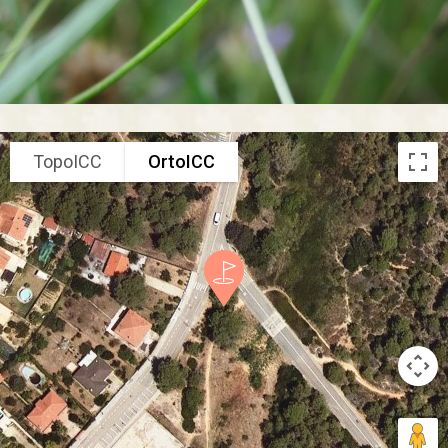
TopoICC
OrtoICC