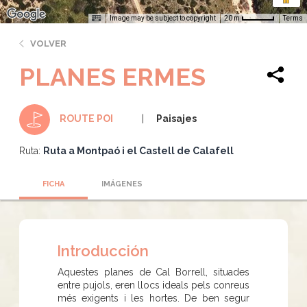
Image may be subject to copyright
Terms
20 m
VOLVER
PLANES ERMES
Paisajes
ROUTE POI
Ruta:
Ruta a Montpaó i el Castell de Calafell
FICHA
IMÁGENES
Introducción
Aquestes planes de Cal Borrell, situades
entre pujols, eren llocs ideals pels conreus
més exigents i les hortes. De ben segur