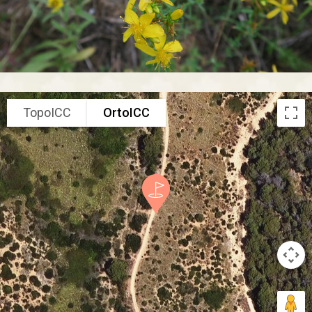
TopoICC
OrtoICC