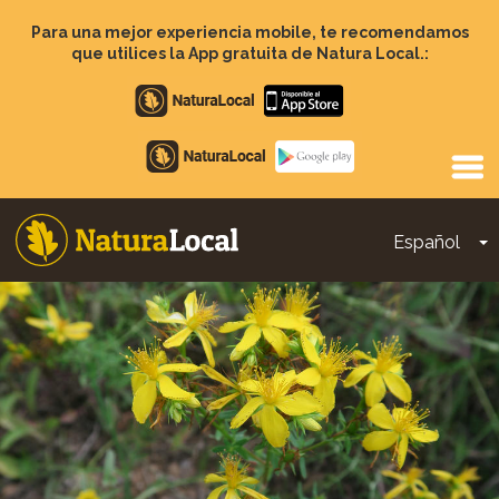
Pasar
al
Para una mejor experiencia mobile, te recomendamos
contenido
que utilices la App gratuita de Natura Local.:
principal
Apple
store
Google
Play
Español
T
Main
navigation