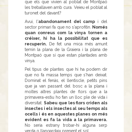
que els que vivien al poblat de Montpaó
les treballaven amb cura. Veieu el poblat al
turonet del davant?
Avui, l'
abandonament del camp
i del
sector primari fa que no s'aprofitin.
Només
quan conreus com la vinya tornen a
créixer, hi ha la possibilitat que es
recuperin.
De fet una mica més amunt
temin la plana de la Graiera i la plana de
Montpaó que sí que estan plantades amb
vinya.
Pel tipus de plantes que hi ha podem dir
que no fa massa temps que s'han deixat.
Dominat el fenàs, el llentiscle, petits pins
que ja van passant del bosc a la plana i
moltes altres plantes de flors que a la
primavera-estiu ho fan un lloc ple de vida i
diversitat.
Sabeu que les flors criden als
insectes i els insectes al seu temps als
ocells i és en aquestes planes on més
evident es fa la vida a la primavera.
No seria estrany trobar-hi alguna serp
verda o llangardaix prenent el sol.