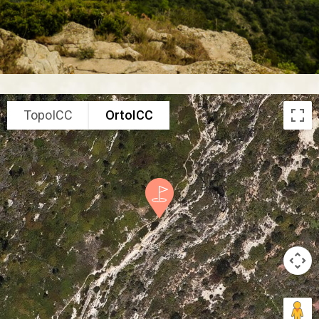
TopoICC
OrtoICC