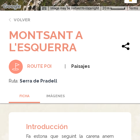
Image may be subject to copyright
Terms
20 m
VOLVER
MONTSANT A
L'ESQUERRA
Paisajes
ROUTE POI
Ruta:
Serra de Pradell
FICHA
IMÁGENES
Introducción
Fa estona que seguint la carena anem