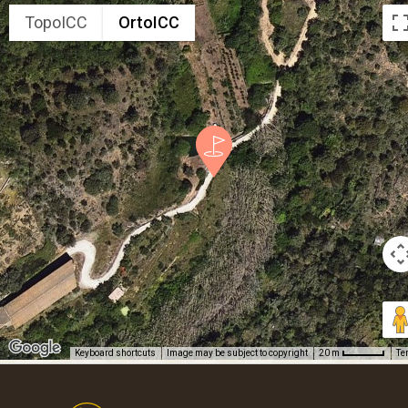
TopoICC
OrtoICC
Keyboard shortcuts
Image may be subject to copyright
Te
20 m
Footer