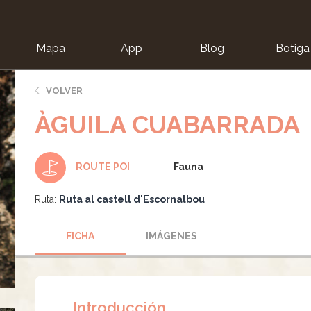
Mapa
App
Blog
Botiga
ion
VOLVER
ÀGUILA CUABARRADA
Fauna
ROUTE POI
Ruta:
Ruta al castell d'Escornalbou
FICHA
IMÁGENES
Introducción