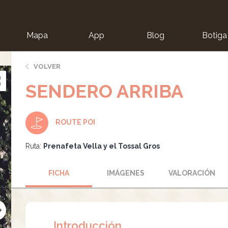
Mapa
App
Blog
Botiga
ion
VOLVER
SENDERO ARRIBA
ROUTE POI
Ruta:
Prenafeta Vella y el Tossal Gros
FICHA
IMÁGENES
VALORACIÓN
Introducción