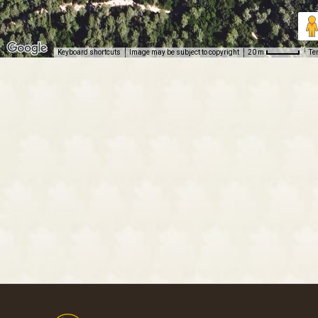
Keyboard shortcuts
Image may be subject to copyright
Te
20 m
Footer